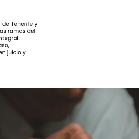
de Tenerife y
tas ramas del
ntegral.
aso,
n juicio y