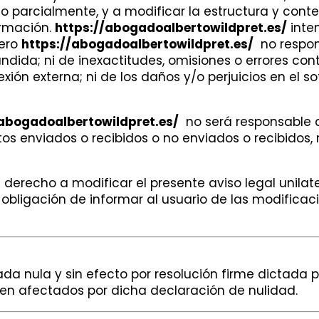
 o parcialmente, y a modificar la estructura y conte
ormación.
https://abogadoalbertowildpret.es/
inte
pero
https://abogadoalbertowildpret.es/
no respon
dida; ni de inexactitudes, omisiones o errores con
exión externa; ni de los daños y/o perjuicios en el 
/abogadoalbertowildpret.es/
no será responsable d
tos enviados o recibidos o no enviados o recibidos,
 derecho a modificar el presente aviso legal unilat
obligación de informar al usuario de las modifica
ada nula y sin efecto por resolución firme dictada 
en afectados por dicha declaración de nulidad.