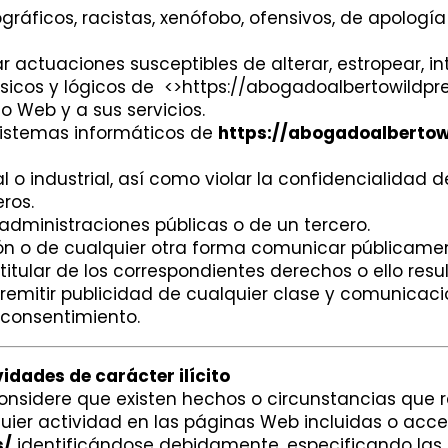
ográficos, racistas, xenófobo, ofensivos, de apología 
zar actuaciones susceptibles de alterar, estropear, i
sicos y lógicos de <>https://abogadoalbertowildpr
io Web y a sus servicios.
 sistemas informáticos de
https://abogadoalbertow
 o industrial, así como violar la confidencialidad 
ros.
 administraciones públicas o de un tercero.
sición o de cualquier otra forma comunicar públicame
itular de los correspondientes derechos o ello res
 remitir publicidad de cualquier clase y comunicac
 consentimiento.
vidades de carácter ilícito
nsidere que existen hechos o circunstancias que reve
uier actividad en las páginas Web incluidas o acces
s/
identificándose debidamente, especificando las 